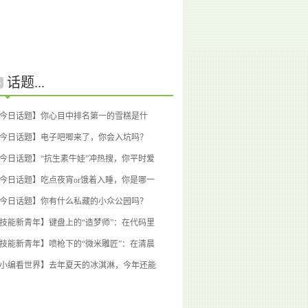
话题...
今日话题】你心目中排名第一的雪糕是什
？
(1回应)
今日话题】电子吧唧来了，你会入坑吗？
1回应)
今日话题】“抗生素牛娃”冲热搜，你平时爱
吗？
(1回应)
今日话题】吃点夜宵or饿着入睡，你是哪一
？
(1回应)
今日话题】你有什么私藏的小众公园吗？
0回应)
技能新青年】键盘上的“造梦师”：在代码里
回自信的桃浦青年
(0回应)
技能新青年】喷枪下的“微米雕匠”：在清晨
微光中雕刻心性
(0回应)
小编看世界】去年夏天的冰淇淋，今年还能
吗？
(0回应)