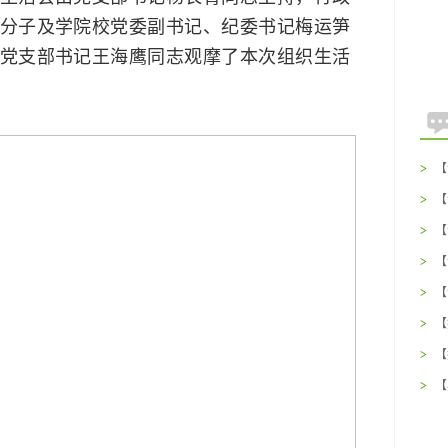
分子及学院校党委副书记、纪委书记梅运笋
党支部书记王海鹰同志观摩了本次组织生活
>
【
么
>
【
(
>
【
吃
>
【
种
>
【
(
>
【
找
>
【
的
>
【
吃