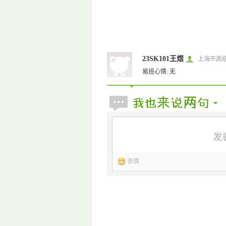
23SK101王煜
上海市高
易班心情: 无
发
表情