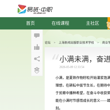
首页
在线课程
主社区
论坛
>
上海新闻出版职业技术学校
>
商业
小满未满，奋
2026-05-09 12:33:54
小满，是夏熟作物籽粒开始灌浆饱
理想，在耕耘中拔节生长，在期待
于贫瘠中播种希望，在奋斗中收获
能在小满时节感悟成长的意义——
刻。