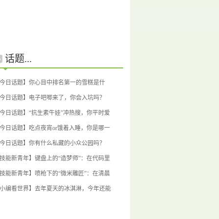
话题...
今日话题】你心目中排名第一的雪糕是什
？
(1回应)
今日话题】电子吧唧来了，你会入坑吗？
1回应)
今日话题】“抗生素牛娃”冲热搜，你平时爱
吗？
(1回应)
今日话题】吃点夜宵or饿着入睡，你是哪一
？
(1回应)
今日话题】你有什么私藏的小众公园吗？
0回应)
技能新青年】键盘上的“造梦师”：在代码里
回自信的桃浦青年
(0回应)
技能新青年】喷枪下的“微米雕匠”：在清晨
微光中雕刻心性
(0回应)
小编看世界】去年夏天的冰淇淋，今年还能
吗？
(0回应)