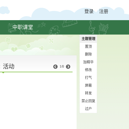
登录
注册
中职课堂
主题管理
置顶
删除
加精华
活动
1/0
修改
打气
屏蔽
转发
禁止回复
过户