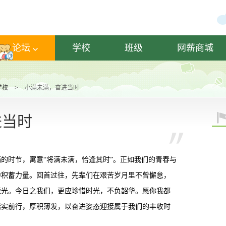
论坛
学校
班级
网薪商城
学校
>
小满未满，奋进当时
进当时
满的时节，寓意
“将满未满，恰逢其时”。正如我们的青春与
中积蓄力量。回首过往，先辈们在艰苦岁月里不曾懈怠，
荣光。今日之我们，更应珍惜时光，不负韶华。愿你我都
踏实前行，厚积薄发，以奋进姿态迎接属于我们的丰收时