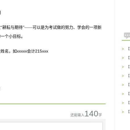
日
次
“耕耘与期待”——可以是为考试做的努力、学会的一项新
的一个小目标。
>
【
xxxxx
215xxx
级姓名，如
会计
么
>
【
(
>
【
吃
>
【
种
>
【
校
(
>
【
找
>
【
的
140
>
【
还能输入
字
吃