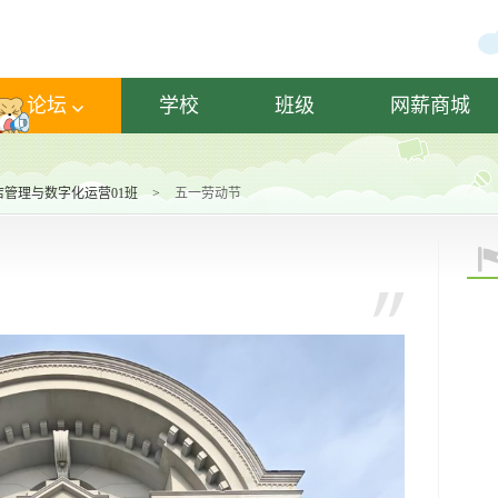
论坛
学校
班级
网薪商城
酒店管理与数字化运营01班
>
五一劳动节