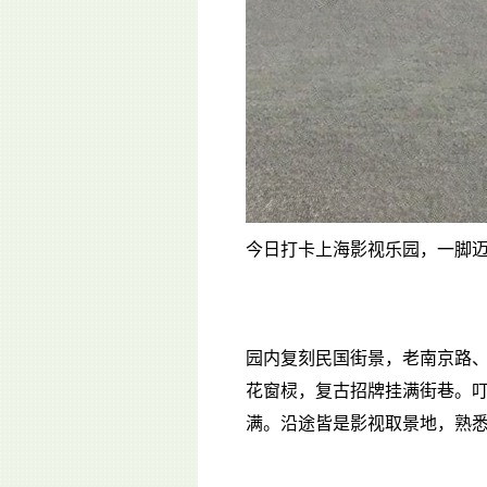
今日打卡上海影视乐园，一脚
园内复刻民国街景，老南京路
花窗棂，复古招牌挂满街巷。
满。沿途皆是影视取景地，熟