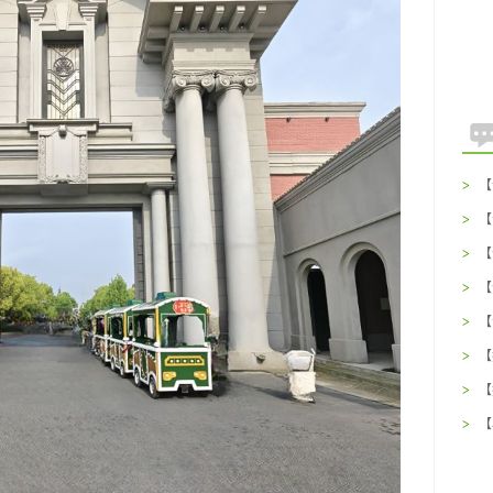
>
【
么
>
【
(
>
【
吃
>
【
种
>
【
(
>
【
找
>
【
的
>
【
吃