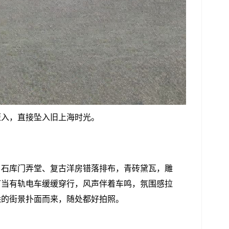
迈入，直接坠入旧上海时光。
、石库门弄堂、复古洋房错落排布，青砖黛瓦，雕
叮当有轨电车缓缓穿行，风声伴着车鸣，氛围感拉
悉的街景扑面而来，随处都好拍照。