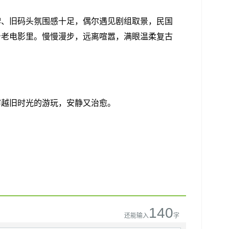
牌、旧码头氛围感十足，偶尔遇见剧组取景，民国
身老电影里。慢慢漫步，远离喧嚣，满眼温柔复古
穿越旧时光的游玩，安静又治愈。
140
还能输入
字