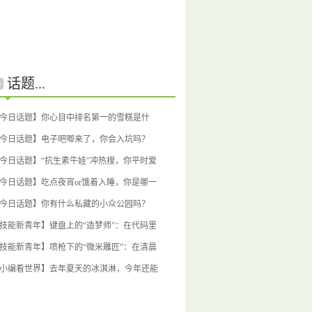
话题...
今日话题】你心目中排名第一的雪糕是什
？
(1回应)
今日话题】电子吧唧来了，你会入坑吗？
1回应)
今日话题】“抗生素牛娃”冲热搜，你平时爱
吗？
(1回应)
今日话题】吃点夜宵or饿着入睡，你是哪一
？
(1回应)
今日话题】你有什么私藏的小众公园吗？
0回应)
技能新青年】键盘上的“造梦师”：在代码里
回自信的桃浦青年
(0回应)
技能新青年】喷枪下的“微米雕匠”：在清晨
微光中雕刻心性
(0回应)
小编看世界】去年夏天的冰淇淋，今年还能
吗？
(0回应)