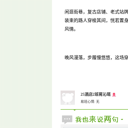
闲逛街巷，复古店铺、老式站
装束的路人穿梭其间，恍若置
风情。
晚风漫落，步履慢悠悠，这场
25酒店2班蒋沁瑶
易班心情: 无