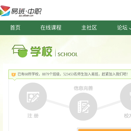
首页
在线课程
主社区
论坛
已有68所学校，8879个班级，523453名师生加入易班，赶紧加入我们吧！
◆
◆
向前
向后