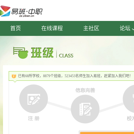
首页
在线课程
主社区
论坛
已有68所学校，8879个班级，523453名师生加入易班，赶紧加入我们吧！
◆
◆